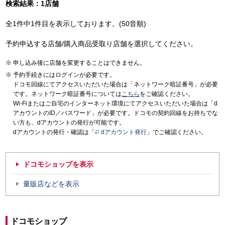
検索結果：1店舗
全1件中1件目を表示しております。(50音順)
予約申込する店舗/購入商品受取り店舗を選択してください。
申し込み後に店舗を変更することはできません。
予約手続きにはログインが必要です。
ドコモ回線にてアクセスいただいた場合は「ネットワーク暗証番号」が必要
です。ネットワーク暗証番号については
こちら
をご確認ください。
Wi-Fiまたはご自宅のインターネット環境にてアクセスいただいた場合は「d
アカウントのID／パスワード」が必要です。ドコモの契約回線をお持ちでな
い方も、dアカウントの発行が可能です。
dアカウントの発行・確認は「
dアカウント発行
」でご確認ください。
ドコモショップを表示
量販店などを表示
ドコモショップ