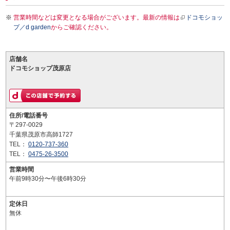
営業時間などは変更となる場合がございます。最新の情報は
ドコモショッ
プ／d garden
からご確認ください。
店舗名
ドコモショップ茂原店
住所/電話番号
〒297-0029
千葉県茂原市高師1727
TEL：
0120-737-360
TEL：
0475-26-3500
営業時間
午前9時30分〜午後6時30分
定休日
無休