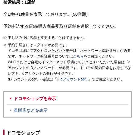
検索結果：1店舗
全1件中1件目を表示しております。(50音順)
予約申込する店舗/購入商品受取り店舗を選択してください。
申し込み後に店舗を変更することはできません。
予約手続きにはログインが必要です。
ドコモ回線にてアクセスいただいた場合は「ネットワーク暗証番号」が必要
です。ネットワーク暗証番号については
こちら
をご確認ください。
Wi-Fiまたはご自宅のインターネット環境にてアクセスいただいた場合は「d
アカウントのID／パスワード」が必要です。ドコモの契約回線をお持ちでな
い方も、dアカウントの発行が可能です。
dアカウントの発行・確認は「
dアカウント発行
」でご確認ください。
ドコモショップを表示
量販店などを表示
ドコモショップ