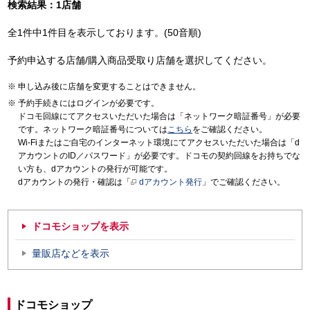
検索結果：1店舗
全1件中1件目を表示しております。(50音順)
予約申込する店舗/購入商品受取り店舗を選択してください。
申し込み後に店舗を変更することはできません。
予約手続きにはログインが必要です。
ドコモ回線にてアクセスいただいた場合は「ネットワーク暗証番号」が必要
です。ネットワーク暗証番号については
こちら
をご確認ください。
Wi-Fiまたはご自宅のインターネット環境にてアクセスいただいた場合は「d
アカウントのID／パスワード」が必要です。ドコモの契約回線をお持ちでな
い方も、dアカウントの発行が可能です。
dアカウントの発行・確認は「
dアカウント発行
」でご確認ください。
ドコモショップを表示
量販店などを表示
ドコモショップ