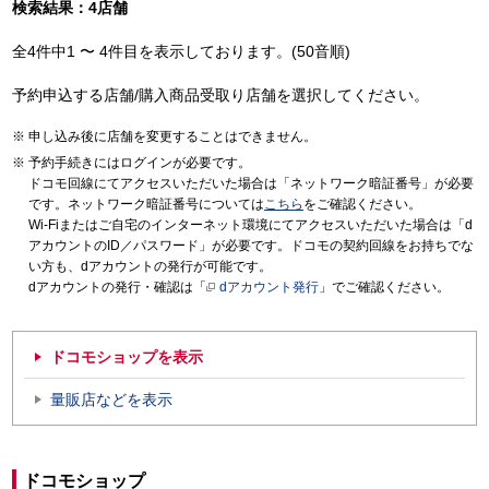
検索結果：4店舗
全4件中1 〜 4件目を表示しております。(50音順)
予約申込する店舗/購入商品受取り店舗を選択してください。
申し込み後に店舗を変更することはできません。
予約手続きにはログインが必要です。
ドコモ回線にてアクセスいただいた場合は「ネットワーク暗証番号」が必要
です。ネットワーク暗証番号については
こちら
をご確認ください。
Wi-Fiまたはご自宅のインターネット環境にてアクセスいただいた場合は「d
アカウントのID／パスワード」が必要です。ドコモの契約回線をお持ちでな
い方も、dアカウントの発行が可能です。
dアカウントの発行・確認は「
dアカウント発行
」でご確認ください。
ドコモショップを表示
量販店などを表示
ドコモショップ