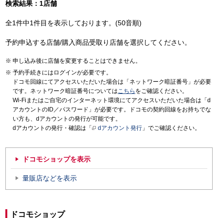
検索結果：1店舗
全1件中1件目を表示しております。(50音順)
予約申込する店舗/購入商品受取り店舗を選択してください。
申し込み後に店舗を変更することはできません。
予約手続きにはログインが必要です。
ドコモ回線にてアクセスいただいた場合は「ネットワーク暗証番号」が必要
です。ネットワーク暗証番号については
こちら
をご確認ください。
Wi-Fiまたはご自宅のインターネット環境にてアクセスいただいた場合は「d
アカウントのID／パスワード」が必要です。ドコモの契約回線をお持ちでな
い方も、dアカウントの発行が可能です。
dアカウントの発行・確認は「
dアカウント発行
」でご確認ください。
ドコモショップを表示
量販店などを表示
ドコモショップ