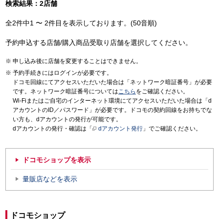
検索結果：2店舗
全2件中1 〜 2件目を表示しております。(50音順)
予約申込する店舗/購入商品受取り店舗を選択してください。
申し込み後に店舗を変更することはできません。
予約手続きにはログインが必要です。
ドコモ回線にてアクセスいただいた場合は「ネットワーク暗証番号」が必要
です。ネットワーク暗証番号については
こちら
をご確認ください。
Wi-Fiまたはご自宅のインターネット環境にてアクセスいただいた場合は「d
アカウントのID／パスワード」が必要です。ドコモの契約回線をお持ちでな
い方も、dアカウントの発行が可能です。
dアカウントの発行・確認は「
dアカウント発行
」でご確認ください。
ドコモショップを表示
量販店などを表示
ドコモショップ