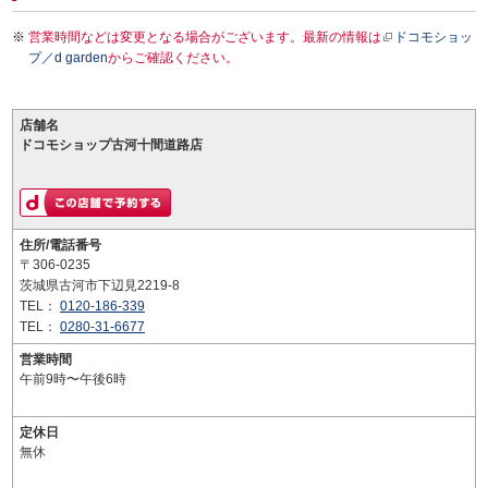
営業時間などは変更となる場合がございます。最新の情報は
ドコモショッ
プ／d garden
からご確認ください。
店舗名
ドコモショップ古河十間道路店
住所/電話番号
〒306-0235
茨城県古河市下辺見2219-8
TEL：
0120-186-339
TEL：
0280-31-6677
営業時間
午前9時〜午後6時
定休日
無休