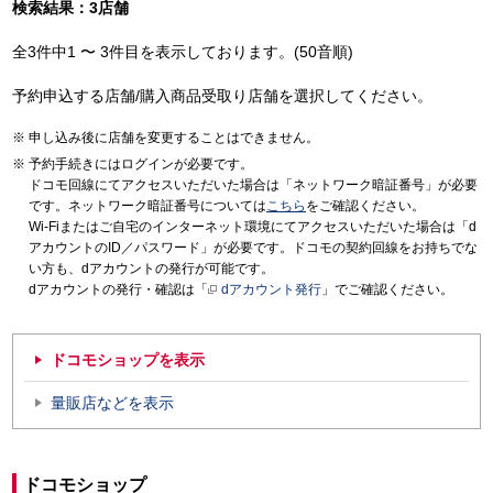
検索結果：3店舗
全3件中1 〜 3件目を表示しております。(50音順)
予約申込する店舗/購入商品受取り店舗を選択してください。
申し込み後に店舗を変更することはできません。
予約手続きにはログインが必要です。
ドコモ回線にてアクセスいただいた場合は「ネットワーク暗証番号」が必要
です。ネットワーク暗証番号については
こちら
をご確認ください。
Wi-Fiまたはご自宅のインターネット環境にてアクセスいただいた場合は「d
アカウントのID／パスワード」が必要です。ドコモの契約回線をお持ちでな
い方も、dアカウントの発行が可能です。
dアカウントの発行・確認は「
dアカウント発行
」でご確認ください。
ドコモショップを表示
量販店などを表示
ドコモショップ