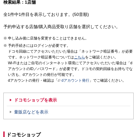
検索結果：1店舗
全1件中1件目を表示しております。(50音順)
予約申込する店舗/購入商品受取り店舗を選択してください。
申し込み後に店舗を変更することはできません。
予約手続きにはログインが必要です。
ドコモ回線にてアクセスいただいた場合は「ネットワーク暗証番号」が必要
です。ネットワーク暗証番号については
こちら
をご確認ください。
Wi-Fiまたはご自宅のインターネット環境にてアクセスいただいた場合は「d
アカウントのID／パスワード」が必要です。ドコモの契約回線をお持ちでな
い方も、dアカウントの発行が可能です。
dアカウントの発行・確認は「
dアカウント発行
」でご確認ください。
ドコモショップを表示
量販店などを表示
ドコモショップ