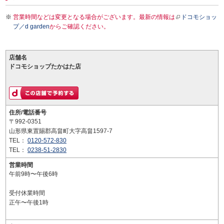
営業時間などは変更となる場合がございます。最新の情報は
ドコモショッ
プ／d garden
からご確認ください。
店舗名
ドコモショップたかはた店
住所/電話番号
〒992-0351
山形県東置賜郡高畠町大字高畠1597-7
TEL：
0120-572-830
TEL：
0238-51-2830
営業時間
午前9時〜午後6時
受付休業時間
正午〜午後1時