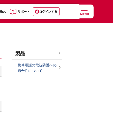
 Shop
サポート
ログインする
MENU
製品
携帯電話の電波防護への
適合性について