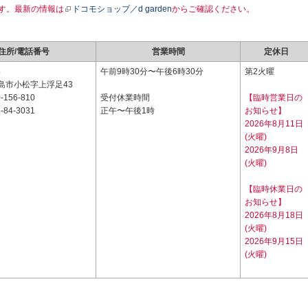
す。最新の情報は
ドコモショップ／d garden
からご確認ください。
住所/電話番号
営業時間
定休日
4
午前9時30分〜午後6時30分
第2火曜
島市小松字上浮足43
-156-810
受付休業時間
【臨時営業日の
-84-3031
正午〜午後1時
お知らせ】
2026年8月11日
(火曜)
2026年9月8日
(火曜)
【臨時休業日の
お知らせ】
2026年8月18日
(火曜)
2026年9月15日
(火曜)