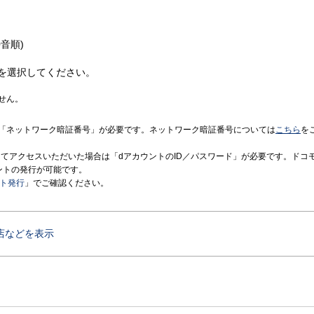
音順)
を選択してください。
せん。
「ネットワーク暗証番号」が必要です。ネットワーク暗証番号については
こちら
を
境にてアクセスいただいた場合は「dアカウントのID／パスワード」が必要です。ドコ
ントの発行が可能です。
ント発行
」でご確認ください。
店などを表示