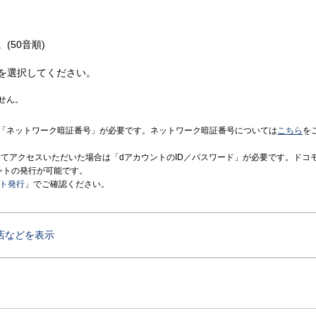
(50音順)
を選択してください。
せん。
「ネットワーク暗証番号」が必要です。ネットワーク暗証番号については
こちら
を
境にてアクセスいただいた場合は「dアカウントのID／パスワード」が必要です。ドコ
ントの発行が可能です。
ント発行
」でご確認ください。
店などを表示