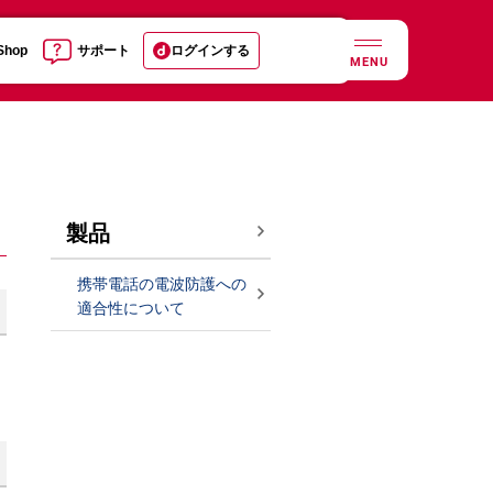
 Shop
サポート
ログインする
MENU
製品
携帯電話の電波防護への
適合性について