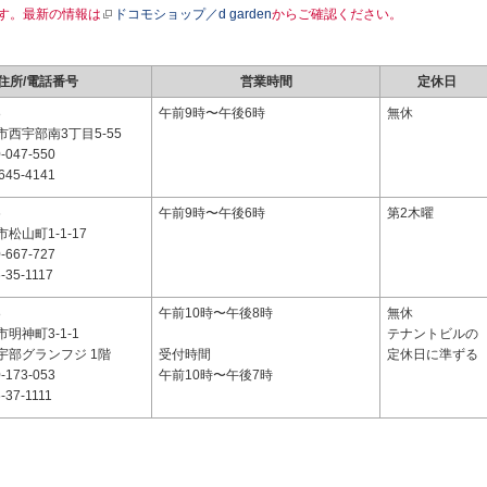
す。最新の情報は
ドコモショップ／d garden
からご確認ください。
住所/電話番号
営業時間
定休日
8
午前9時〜午後6時
無休
西宇部南3丁目5-55
-047-550
645-4141
6
午前9時〜午後6時
第2木曜
松山町1-1-17
-667-727
-35-1117
8
午前10時〜午後8時
無休
明神町3-1-1
テナントビルの
宇部グランフジ 1階
受付時間
定休日に準ずる
-173-053
午前10時〜午後7時
-37-1111