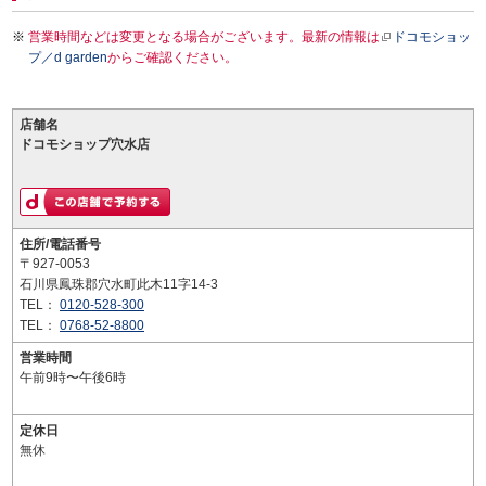
営業時間などは変更となる場合がございます。最新の情報は
ドコモショッ
プ／d garden
からご確認ください。
店舗名
ドコモショップ穴水店
住所/電話番号
〒927-0053
石川県鳳珠郡穴水町此木11字14-3
TEL：
0120-528-300
TEL：
0768-52-8800
営業時間
午前9時〜午後6時
定休日
無休