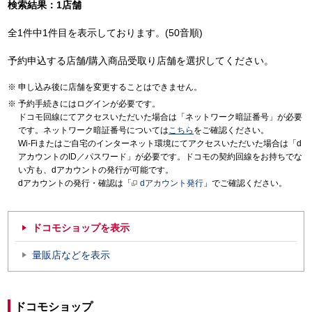
検索結果：1店舗
全1件中1件目を表示しております。(50音順)
予約申込する店舗/購入商品受取り店舗を選択してください。
申し込み後に店舗を変更することはできません。
予約手続きにはログインが必要です。
ドコモ回線にてアクセスいただいた場合は「ネットワーク暗証番号」が必要
です。ネットワーク暗証番号については
こちら
をご確認ください。
Wi-Fiまたはご自宅のインターネット環境にてアクセスいただいた場合は「d
アカウントのID／パスワード」が必要です。ドコモの契約回線をお持ちでな
い方も、dアカウントの発行が可能です。
dアカウントの発行・確認は「
dアカウント発行
」でご確認ください。
ドコモショップを表示
量販店などを表示
ドコモショップ