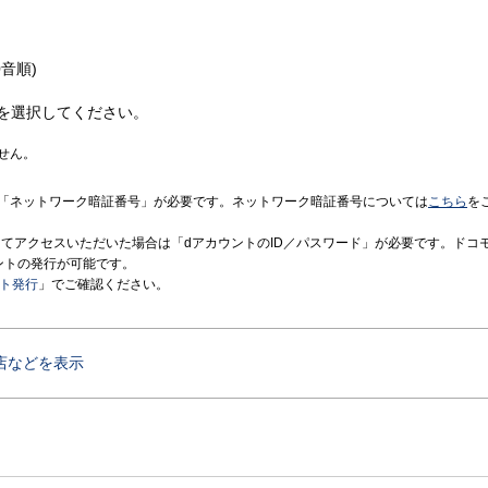
音順)
を選択してください。
せん。
「ネットワーク暗証番号」が必要です。ネットワーク暗証番号については
こちら
を
境にてアクセスいただいた場合は「dアカウントのID／パスワード」が必要です。ドコ
ントの発行が可能です。
ント発行
」でご確認ください。
店などを表示