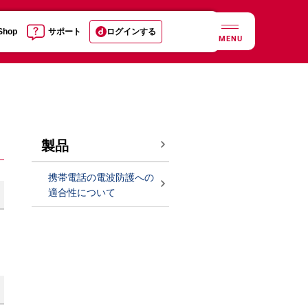
 Shop
サポート
ログインする
MENU
製品
携帯電話の電波防護への
適合性について