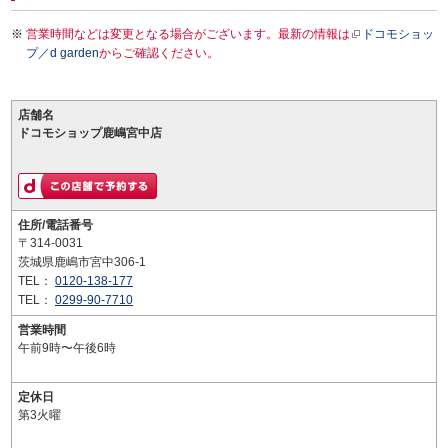
営業時間などは変更となる場合がございます。最新の情報は
ドコモショッ
プ／d garden
からご確認ください。
店舗名
ドコモショップ鹿嶋宮中店
住所/電話番号
〒314-0031
茨城県鹿嶋市宮中306-1
TEL：
0120-138-177
TEL：
0299-90-7710
営業時間
午前9時〜午後6時
定休日
第3火曜