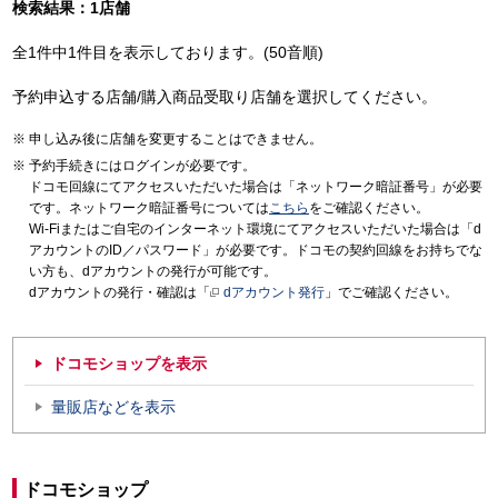
検索結果：1店舗
全1件中1件目を表示しております。(50音順)
予約申込する店舗/購入商品受取り店舗を選択してください。
申し込み後に店舗を変更することはできません。
予約手続きにはログインが必要です。
ドコモ回線にてアクセスいただいた場合は「ネットワーク暗証番号」が必要
です。ネットワーク暗証番号については
こちら
をご確認ください。
Wi-Fiまたはご自宅のインターネット環境にてアクセスいただいた場合は「d
アカウントのID／パスワード」が必要です。ドコモの契約回線をお持ちでな
い方も、dアカウントの発行が可能です。
dアカウントの発行・確認は「
dアカウント発行
」でご確認ください。
ドコモショップを表示
量販店などを表示
ドコモショップ