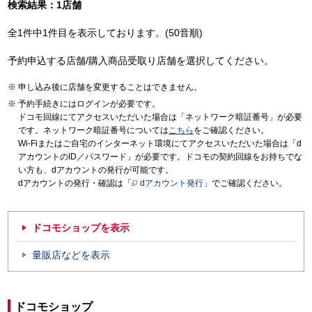
検索結果：1店舗
全1件中1件目を表示しております。(50音順)
予約申込する店舗/購入商品受取り店舗を選択してください。
申し込み後に店舗を変更することはできません。
予約手続きにはログインが必要です。
ドコモ回線にてアクセスいただいた場合は「ネットワーク暗証番号」が必要
です。ネットワーク暗証番号については
こちら
をご確認ください。
Wi-Fiまたはご自宅のインターネット環境にてアクセスいただいた場合は「d
アカウントのID／パスワード」が必要です。ドコモの契約回線をお持ちでな
い方も、dアカウントの発行が可能です。
dアカウントの発行・確認は「
dアカウント発行
」でご確認ください。
ドコモショップを表示
量販店などを表示
ドコモショップ