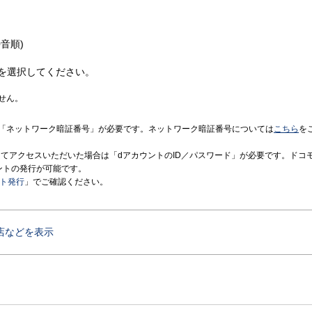
音順)
を選択してください。
せん。
「ネットワーク暗証番号」が必要です。ネットワーク暗証番号については
こちら
を
境にてアクセスいただいた場合は「dアカウントのID／パスワード」が必要です。ドコ
ントの発行が可能です。
ント発行
」でご確認ください。
店などを表示