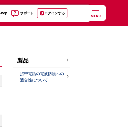
 Shop
サポート
ログインする
MENU
製品
携帯電話の電波防護への
適合性について