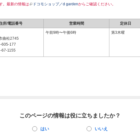
す。最新の情報は
ドコモショップ／d garden
からご確認ください。
住所/電話番号
営業時間
定休日
7
午前9時〜午後6時
第3木曜
曲松2745
-605-177
-67-1155
このページの情報は役に立ちましたか？
はい
いいえ