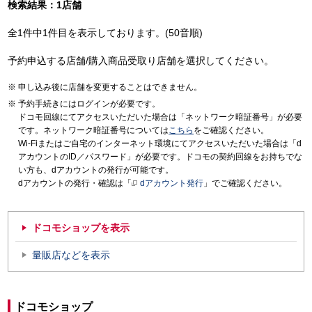
検索結果：1店舗
全1件中1件目を表示しております。(50音順)
予約申込する店舗/購入商品受取り店舗を選択してください。
申し込み後に店舗を変更することはできません。
予約手続きにはログインが必要です。
ドコモ回線にてアクセスいただいた場合は「ネットワーク暗証番号」が必要
です。ネットワーク暗証番号については
こちら
をご確認ください。
Wi-Fiまたはご自宅のインターネット環境にてアクセスいただいた場合は「d
アカウントのID／パスワード」が必要です。ドコモの契約回線をお持ちでな
い方も、dアカウントの発行が可能です。
dアカウントの発行・確認は「
dアカウント発行
」でご確認ください。
ドコモショップを表示
量販店などを表示
ドコモショップ