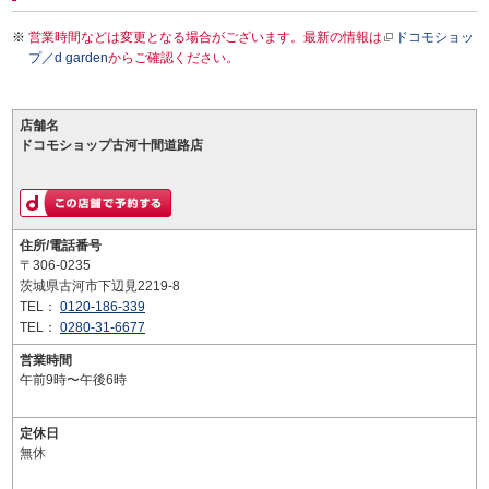
営業時間などは変更となる場合がございます。最新の情報は
ドコモショッ
プ／d garden
からご確認ください。
店舗名
ドコモショップ古河十間道路店
住所/電話番号
〒306-0235
茨城県古河市下辺見2219-8
TEL：
0120-186-339
TEL：
0280-31-6677
営業時間
午前9時〜午後6時
定休日
無休