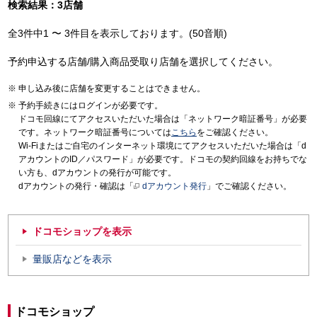
検索結果：3店舗
全3件中1 〜 3件目を表示しております。(50音順)
予約申込する店舗/購入商品受取り店舗を選択してください。
申し込み後に店舗を変更することはできません。
予約手続きにはログインが必要です。
ドコモ回線にてアクセスいただいた場合は「ネットワーク暗証番号」が必要
です。ネットワーク暗証番号については
こちら
をご確認ください。
Wi-Fiまたはご自宅のインターネット環境にてアクセスいただいた場合は「d
アカウントのID／パスワード」が必要です。ドコモの契約回線をお持ちでな
い方も、dアカウントの発行が可能です。
dアカウントの発行・確認は「
dアカウント発行
」でご確認ください。
ドコモショップを表示
量販店などを表示
ドコモショップ