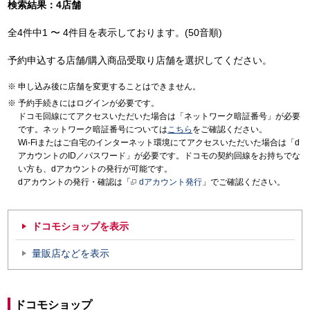
検索結果：4店舗
全4件中1 〜 4件目を表示しております。(50音順)
予約申込する店舗/購入商品受取り店舗を選択してください。
申し込み後に店舗を変更することはできません。
予約手続きにはログインが必要です。
ドコモ回線にてアクセスいただいた場合は「ネットワーク暗証番号」が必要
です。ネットワーク暗証番号については
こちら
をご確認ください。
Wi-Fiまたはご自宅のインターネット環境にてアクセスいただいた場合は「d
アカウントのID／パスワード」が必要です。ドコモの契約回線をお持ちでな
い方も、dアカウントの発行が可能です。
dアカウントの発行・確認は「
dアカウント発行
」でご確認ください。
ドコモショップを表示
量販店などを表示
ドコモショップ