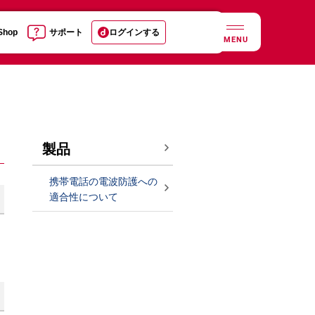
 Shop
サポート
ログインする
MENU
製品
携帯電話の電波防護への
適合性について