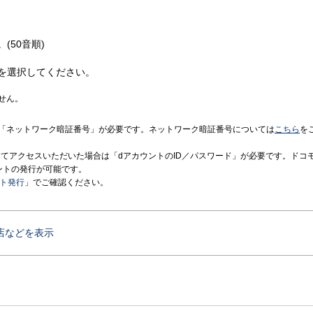
(50音順)
を選択してください。
せん。
「ネットワーク暗証番号」が必要です。ネットワーク暗証番号については
こちら
を
境にてアクセスいただいた場合は「dアカウントのID／パスワード」が必要です。ドコ
ントの発行が可能です。
ント発行
」でご確認ください。
店などを表示