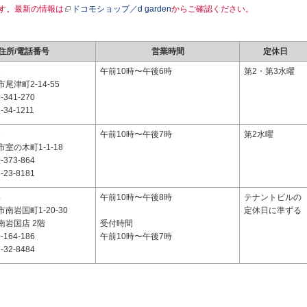
す。最新の情報は
ドコモショップ／d garden
からご確認ください。
住所/電話番号
営業時間
定休日
2
午前10時〜午後6時
第2・第3水曜
尾津町2-14-55
-341-270
-34-1211
1
午前10時〜午後7時
第2水曜
室の木町1-1-18
-373-864
-23-8181
4
午前10時〜午後8時
テナントビルの
南岩国町1-20-30
定休日に準ずる
南岩国店 2階
受付時間
-164-186
午前10時〜午後7時
-32-8484