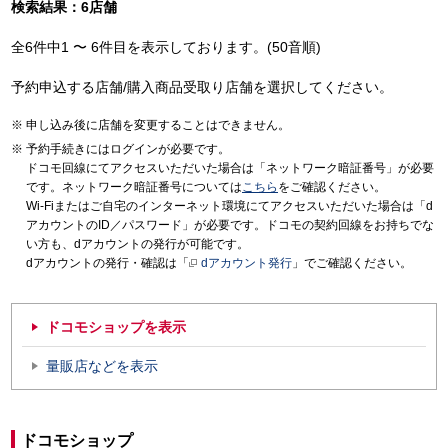
検索結果：6店舗
全6件中1 〜 6件目を表示しております。(50音順)
予約申込する店舗/購入商品受取り店舗を選択してください。
申し込み後に店舗を変更することはできません。
予約手続きにはログインが必要です。
ドコモ回線にてアクセスいただいた場合は「ネットワーク暗証番号」が必要
です。ネットワーク暗証番号については
こちら
をご確認ください。
Wi-Fiまたはご自宅のインターネット環境にてアクセスいただいた場合は「d
アカウントのID／パスワード」が必要です。ドコモの契約回線をお持ちでな
い方も、dアカウントの発行が可能です。
dアカウントの発行・確認は「
dアカウント発行
」でご確認ください。
ドコモショップを表示
量販店などを表示
ドコモショップ