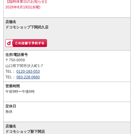
【臨時休業日のお知らせ】
2026年8月19日(水曜)
店舗名
ドコモショップ下関武久店
住所/電話番号
〒750-0059
山口県下関市汐入町1-7
TEL：
0120-183-053
TEL：
083-228-0660
営業時間
午前9時〜午後6時
定休日
無休
店舗名
ドコモショップ新下関店