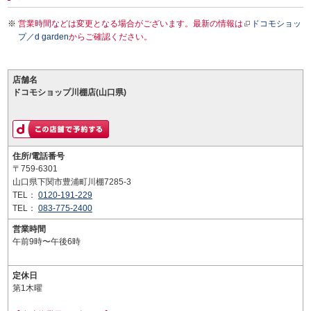
営業時間などは変更となる場合がございます。最新の情報は
ドコモショッ
プ／d garden
からご確認ください。
店舗名
ドコモショップ川棚店(山口県)
住所/電話番号
〒759-6301
山口県下関市豊浦町川棚7285-3
TEL：
0120-191-229
TEL：
083-775-2400
営業時間
午前9時〜午後6時
定休日
第1木曜