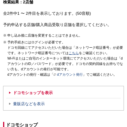
検索結果：2店舗
全2件中1 〜 2件目を表示しております。(50音順)
予約申込する店舗/購入商品受取り店舗を選択してください。
申し込み後に店舗を変更することはできません。
予約手続きにはログインが必要です。
ドコモ回線にてアクセスいただいた場合は「ネットワーク暗証番号」が必要
です。ネットワーク暗証番号については
こちら
をご確認ください。
Wi-Fiまたはご自宅のインターネット環境にてアクセスいただいた場合は「d
アカウントのID／パスワード」が必要です。ドコモの契約回線をお持ちでな
い方も、dアカウントの発行が可能です。
dアカウントの発行・確認は「
dアカウント発行
」でご確認ください。
ドコモショップを表示
量販店などを表示
ドコモショップ