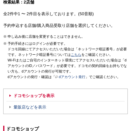
検索結果：2店舗
全2件中1 〜 2件目を表示しております。(50音順)
予約申込する店舗/購入商品受取り店舗を選択してください。
申し込み後に店舗を変更することはできません。
予約手続きにはログインが必要です。
ドコモ回線にてアクセスいただいた場合は「ネットワーク暗証番号」が必要
です。ネットワーク暗証番号については
こちら
をご確認ください。
Wi-Fiまたはご自宅のインターネット環境にてアクセスいただいた場合は「d
アカウントのID／パスワード」が必要です。ドコモの契約回線をお持ちでな
い方も、dアカウントの発行が可能です。
dアカウントの発行・確認は「
dアカウント発行
」でご確認ください。
ドコモショップを表示
量販店などを表示
ドコモショップ