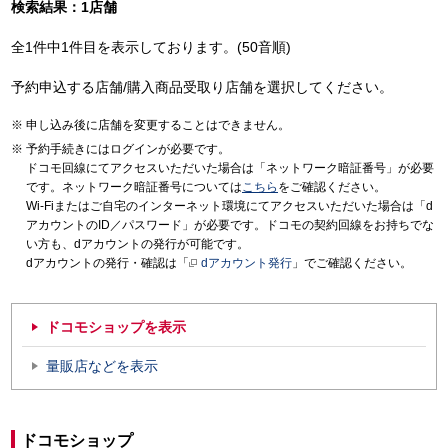
検索結果：1店舗
全1件中1件目を表示しております。(50音順)
予約申込する店舗/購入商品受取り店舗を選択してください。
申し込み後に店舗を変更することはできません。
予約手続きにはログインが必要です。
ドコモ回線にてアクセスいただいた場合は「ネットワーク暗証番号」が必要
です。ネットワーク暗証番号については
こちら
をご確認ください。
Wi-Fiまたはご自宅のインターネット環境にてアクセスいただいた場合は「d
アカウントのID／パスワード」が必要です。ドコモの契約回線をお持ちでな
い方も、dアカウントの発行が可能です。
dアカウントの発行・確認は「
dアカウント発行
」でご確認ください。
ドコモショップを表示
量販店などを表示
ドコモショップ