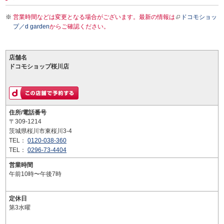
営業時間などは変更となる場合がございます。最新の情報は
ドコモショッ
プ／d garden
からご確認ください。
店舗名
ドコモショップ桜川店
住所/電話番号
〒309-1214
茨城県桜川市東桜川3-4
TEL：
0120-038-360
TEL：
0296-73-4404
営業時間
午前10時〜午後7時
定休日
第3水曜