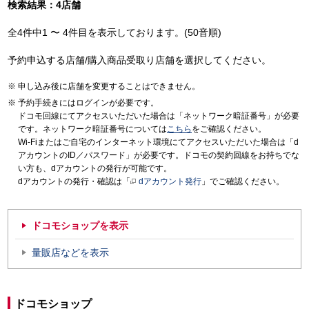
検索結果：4店舗
全4件中1 〜 4件目を表示しております。(50音順)
予約申込する店舗/購入商品受取り店舗を選択してください。
申し込み後に店舗を変更することはできません。
予約手続きにはログインが必要です。
ドコモ回線にてアクセスいただいた場合は「ネットワーク暗証番号」が必要
です。ネットワーク暗証番号については
こちら
をご確認ください。
Wi-Fiまたはご自宅のインターネット環境にてアクセスいただいた場合は「d
アカウントのID／パスワード」が必要です。ドコモの契約回線をお持ちでな
い方も、dアカウントの発行が可能です。
dアカウントの発行・確認は「
dアカウント発行
」でご確認ください。
ドコモショップを表示
量販店などを表示
ドコモショップ