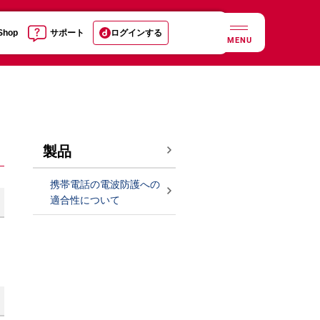
 Shop
サポート
ログインする
MENU
製品
携帯電話の電波防護への
適合性について