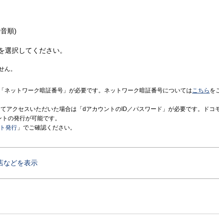
音順)
を選択してください。
せん。
「ネットワーク暗証番号」が必要です。ネットワーク暗証番号については
こちら
を
境にてアクセスいただいた場合は「dアカウントのID／パスワード」が必要です。ドコ
ントの発行が可能です。
ント発行
」でご確認ください。
店などを表示