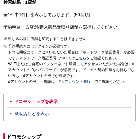
検索結果：1店舗
全1件中1件目を表示しております。(50音順)
予約申込する店舗/購入商品受取り店舗を選択してください。
申し込み後に店舗を変更することはできません。
予約手続きにはログインが必要です。
ドコモ回線にてアクセスいただいた場合は「ネットワーク暗証番号」が必要
です。ネットワーク暗証番号については
こちら
をご確認ください。
Wi-Fiまたはご自宅のインターネット環境にてアクセスいただいた場合は「d
アカウントのID／パスワード」が必要です。ドコモの契約回線をお持ちでな
い方も、dアカウントの発行が可能です。
dアカウントの発行・確認は「
dアカウント発行
」でご確認ください。
ドコモショップを表示
量販店などを表示
ドコモショップ