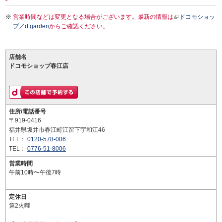
営業時間などは変更となる場合がございます。最新の情報は
ドコモショッ
プ／d garden
からご確認ください。
店舗名
ドコモショップ春江店
住所/電話番号
〒919-0416
福井県坂井市春江町江留下宇和江46
TEL：
0120-578-006
TEL：
0776-51-8006
営業時間
午前10時〜午後7時
定休日
第2火曜