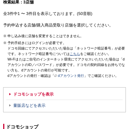
検索結果：3店舗
全3件中1 〜 3件目を表示しております。(50音順)
予約申込する店舗/購入商品受取り店舗を選択してください。
申し込み後に店舗を変更することはできません。
予約手続きにはログインが必要です。
ドコモ回線にてアクセスいただいた場合は「ネットワーク暗証番号」が必要
です。ネットワーク暗証番号については
こちら
をご確認ください。
Wi-Fiまたはご自宅のインターネット環境にてアクセスいただいた場合は「d
アカウントのID／パスワード」が必要です。ドコモの契約回線をお持ちでな
い方も、dアカウントの発行が可能です。
dアカウントの発行・確認は「
dアカウント発行
」でご確認ください。
ドコモショップを表示
量販店などを表示
ドコモショップ