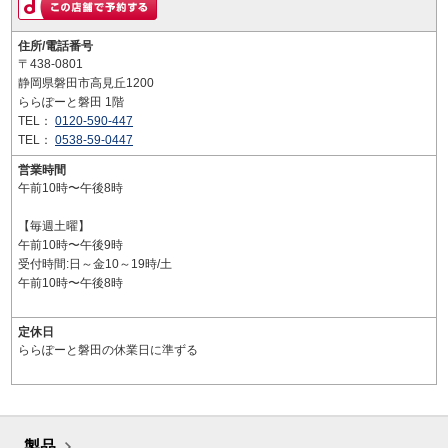
住所/電話番号
〒438-0801
静岡県磐田市高見丘1200
ららぽーと磐田 1階
TEL：
0120-590-447
TEL：
0538-59-0447
営業時間
午前10時〜午後8時
【毎週土曜】
午前10時〜午後9時
受付時間:日～金10～19時/土
午前10時〜午後8時
定休日
ららぽーと磐田の休業日に準ずる
製品