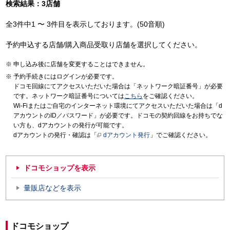
検索結果：3店舗
全3件中1 〜 3件目を表示しております。(50音順)
予約申込する店舗/購入商品受取り店舗を選択してください。
申し込み後に店舗を変更することはできません。
予約手続きにはログインが必要です。
ドコモ回線にてアクセスいただいた場合は「ネットワーク暗証番号」が必要
です。ネットワーク暗証番号については
こちら
をご確認ください。
Wi-Fiまたはご自宅のインターネット環境にてアクセスいただいた場合は「d
アカウントのID／パスワード」が必要です。ドコモの契約回線をお持ちでな
い方も、dアカウントの発行が可能です。
dアカウントの発行・確認は「
dアカウント発行
」でご確認ください。
ドコモショップを表示
量販店などを表示
ドコモショップ