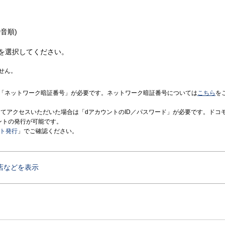
音順)
を選択してください。
せん。
「ネットワーク暗証番号」が必要です。ネットワーク暗証番号については
こちら
を
境にてアクセスいただいた場合は「dアカウントのID／パスワード」が必要です。ドコ
ントの発行が可能です。
ント発行
」でご確認ください。
店などを表示