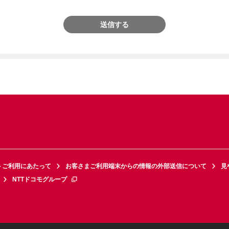
送信する
トご利用にあたって
お客さまご利用端末からの情報の外部送信について
見
NTTドコモグループ