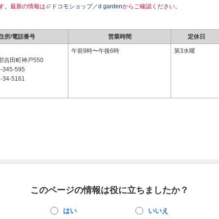
す。最新の情報は
ドコモショップ／d garden
からご確認ください。
住所/電話番号
営業時間
定休日
4
午前9時〜午後6時
第3水曜
郡吉田町神戸550
-345-595
-34-5161
このページの情報は役に立ちましたか？
はい
いいえ