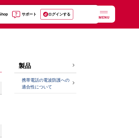
 Shop
サポート
ログインする
MENU
製品
携帯電話の電波防護への
適合性について