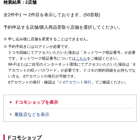
検索結果：2店舗
全2件中1 〜 2件目を表示しております。(50音順)
予約申込する店舗/購入商品受取り店舗を選択してください。
申し込み後に店舗を変更することはできません。
予約手続きにはログインが必要です。
ドコモ回線にてアクセスいただいた場合は「ネットワーク暗証番号」が必要
です。ネットワーク暗証番号については
こちら
をご確認ください。
Wi-Fiまたはご自宅のインターネット環境にてアクセスいただいた場合は「d
アカウントのID／パスワード」が必要です。ドコモの契約回線をお持ちでな
い方も、dアカウントの発行が可能です。
dアカウントの発行・確認は「
dアカウント発行
」でご確認ください。
ドコモショップを表示
量販店などを表示
ドコモショップ