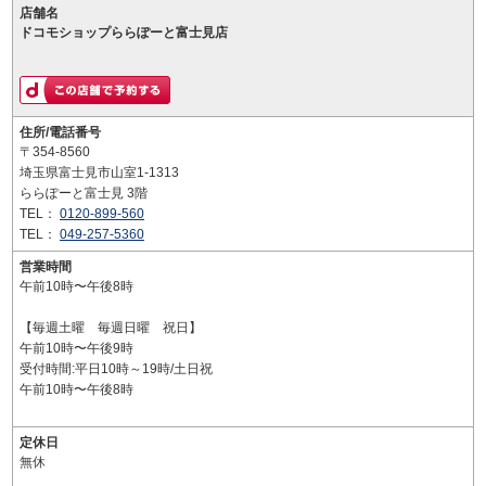
店舗名
ドコモショップららぽーと富士見店
住所/電話番号
〒354-8560
埼玉県富士見市山室1-1313
ららぽーと富士見 3階
TEL：
0120-899-560
TEL：
049-257-5360
営業時間
午前10時〜午後8時
【毎週土曜 毎週日曜 祝日】
午前10時〜午後9時
受付時間:平日10時～19時/土日祝
午前10時〜午後8時
定休日
無休