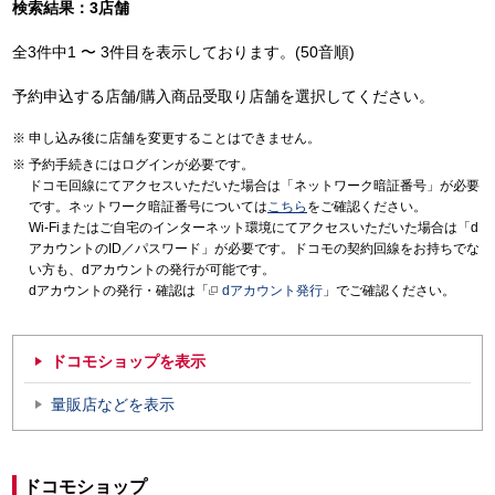
検索結果：3店舗
全3件中1 〜 3件目を表示しております。(50音順)
予約申込する店舗/購入商品受取り店舗を選択してください。
申し込み後に店舗を変更することはできません。
予約手続きにはログインが必要です。
ドコモ回線にてアクセスいただいた場合は「ネットワーク暗証番号」が必要
です。ネットワーク暗証番号については
こちら
をご確認ください。
Wi-Fiまたはご自宅のインターネット環境にてアクセスいただいた場合は「d
アカウントのID／パスワード」が必要です。ドコモの契約回線をお持ちでな
い方も、dアカウントの発行が可能です。
dアカウントの発行・確認は「
dアカウント発行
」でご確認ください。
ドコモショップを表示
量販店などを表示
ドコモショップ