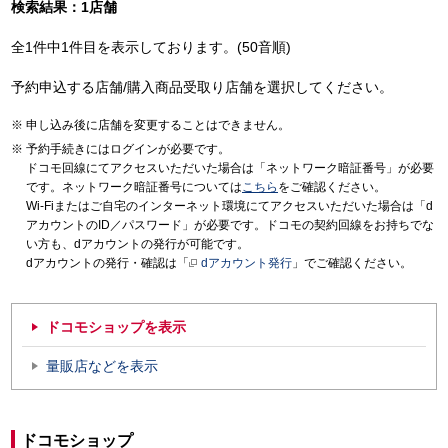
検索結果：1店舗
全1件中1件目を表示しております。(50音順)
予約申込する店舗/購入商品受取り店舗を選択してください。
申し込み後に店舗を変更することはできません。
予約手続きにはログインが必要です。
ドコモ回線にてアクセスいただいた場合は「ネットワーク暗証番号」が必要
です。ネットワーク暗証番号については
こちら
をご確認ください。
Wi-Fiまたはご自宅のインターネット環境にてアクセスいただいた場合は「d
アカウントのID／パスワード」が必要です。ドコモの契約回線をお持ちでな
い方も、dアカウントの発行が可能です。
dアカウントの発行・確認は「
dアカウント発行
」でご確認ください。
ドコモショップを表示
量販店などを表示
ドコモショップ