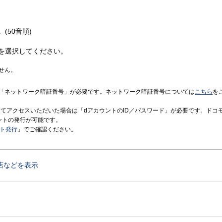
(50音順)
を選択してください。
せん。
「ネットワーク暗証番号」が必要です。ネットワーク暗証番号については
こちら
を
境にてアクセスいただいた場合は「dアカウントのID／パスワード」が必要です。ドコ
ントの発行が可能です。
ント発行
」でご確認ください。
店などを表示