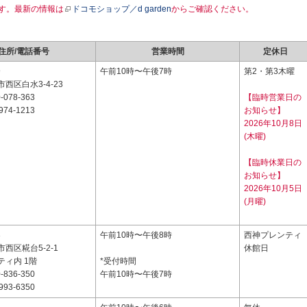
す。最新の情報は
ドコモショップ／d garden
からご確認ください。
住所/電話番号
営業時間
定休日
9
午前10時〜午後7時
第2・第3木曜
西区白水3-4-23
-078-363
【臨時営業日の
974-1213
お知らせ】
2026年10月8日
(木曜)
【臨時休業日の
お知らせ】
2026年10月5日
(月曜)
3
午前10時〜午後8時
西神プレンティ
西区糀台5-2-1
休館日
ティ内 1階
*受付時間
-836-350
午前10時〜午後7時
993-6350