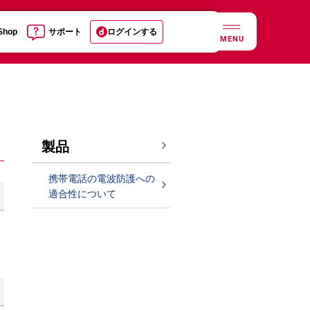
 Shop
サポート
ログインする
MENU
製品
携帯電話の電波防護への
適合性について