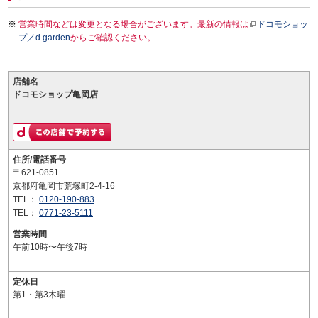
営業時間などは変更となる場合がございます。最新の情報は
ドコモショッ
プ／d garden
からご確認ください。
店舗名
ドコモショップ亀岡店
住所/電話番号
〒621-0851
京都府亀岡市荒塚町2-4-16
TEL：
0120-190-883
TEL：
0771-23-5111
営業時間
午前10時〜午後7時
定休日
第1・第3木曜