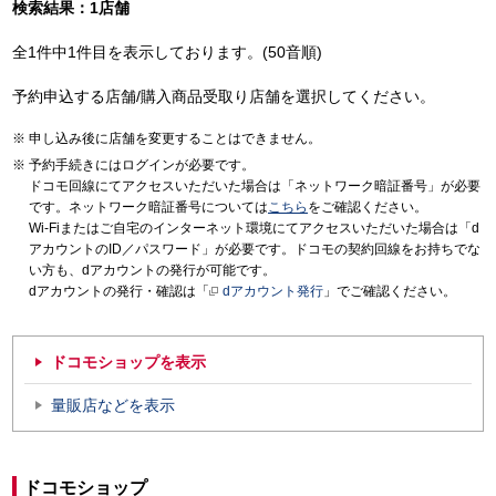
検索結果：1店舗
全1件中1件目を表示しております。(50音順)
予約申込する店舗/購入商品受取り店舗を選択してください。
申し込み後に店舗を変更することはできません。
予約手続きにはログインが必要です。
ドコモ回線にてアクセスいただいた場合は「ネットワーク暗証番号」が必要
です。ネットワーク暗証番号については
こちら
をご確認ください。
Wi-Fiまたはご自宅のインターネット環境にてアクセスいただいた場合は「d
アカウントのID／パスワード」が必要です。ドコモの契約回線をお持ちでな
い方も、dアカウントの発行が可能です。
dアカウントの発行・確認は「
dアカウント発行
」でご確認ください。
ドコモショップを表示
量販店などを表示
ドコモショップ