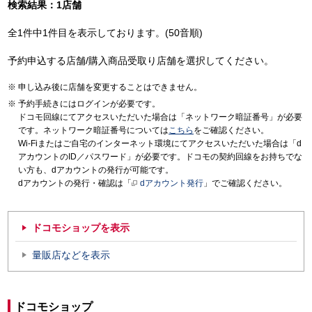
検索結果：1店舗
全1件中1件目を表示しております。(50音順)
予約申込する店舗/購入商品受取り店舗を選択してください。
申し込み後に店舗を変更することはできません。
予約手続きにはログインが必要です。
ドコモ回線にてアクセスいただいた場合は「ネットワーク暗証番号」が必要
です。ネットワーク暗証番号については
こちら
をご確認ください。
Wi-Fiまたはご自宅のインターネット環境にてアクセスいただいた場合は「d
アカウントのID／パスワード」が必要です。ドコモの契約回線をお持ちでな
い方も、dアカウントの発行が可能です。
dアカウントの発行・確認は「
dアカウント発行
」でご確認ください。
ドコモショップを表示
量販店などを表示
ドコモショップ