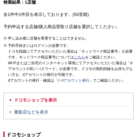
検索結果：1店舗
全1件中1件目を表示しております。(50音順)
予約申込する店舗/購入商品受取り店舗を選択してください。
申し込み後に店舗を変更することはできません。
予約手続きにはログインが必要です。
ドコモ回線にてアクセスいただいた場合は「ネットワーク暗証番号」が必要
です。ネットワーク暗証番号については
こちら
をご確認ください。
Wi-Fiまたはご自宅のインターネット環境にてアクセスいただいた場合は「d
アカウントのID／パスワード」が必要です。ドコモの契約回線をお持ちでな
い方も、dアカウントの発行が可能です。
dアカウントの発行・確認は「
dアカウント発行
」でご確認ください。
ドコモショップを表示
量販店などを表示
ドコモショップ