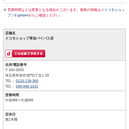
営業時間などは変更となる場合がございます。最新の情報は
ドコモショッ
プ／d garden
からご確認ください。
店舗名
ドコモショップ草加バイパス店
住所/電話番号
〒340-0055
埼玉県草加市清門2丁目1-39
TEL：
0120-139-360
TEL：
048-946-1031
営業時間
午前9時〜午後6時
定休日
第2木曜