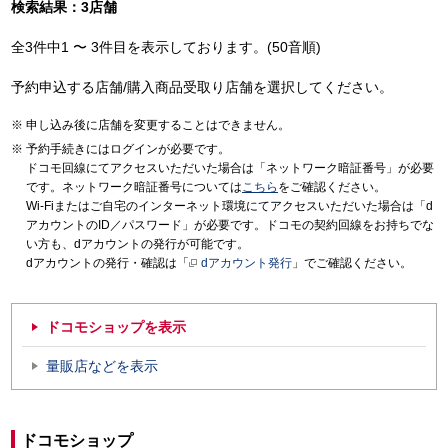
検索結果：3店舗
全3件中1 〜 3件目を表示しております。(50音順)
予約申込する店舗/購入商品受取り店舗を選択してください。
申し込み後に店舗を変更することはできません。
予約手続きにはログインが必要です。
ドコモ回線にてアクセスいただいた場合は「ネットワーク暗証番号」が必要
です。ネットワーク暗証番号については
こちら
をご確認ください。
Wi-Fiまたはご自宅のインターネット環境にてアクセスいただいた場合は「d
アカウントのID／パスワード」が必要です。ドコモの契約回線をお持ちでな
い方も、dアカウントの発行が可能です。
dアカウントの発行・確認は「
dアカウント発行
」でご確認ください。
ドコモショップを表示
量販店などを表示
ドコモショップ