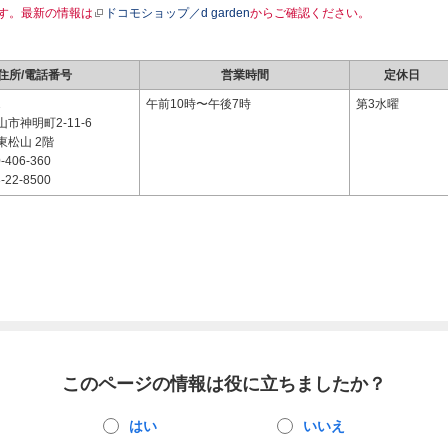
す。最新の情報は
ドコモショップ／d garden
からご確認ください。
住所/電話番号
営業時間
定休日
1
午前10時〜午後7時
第3水曜
市神明町2-11-6
東松山 2階
-406-360
-22-8500
このページの情報は役に立ちましたか？
はい
いいえ