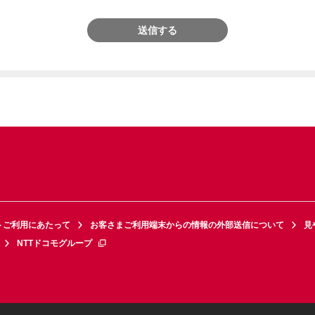
送信する
トご利用にあたって
お客さまご利用端末からの情報の外部送信について
見
NTTドコモグループ