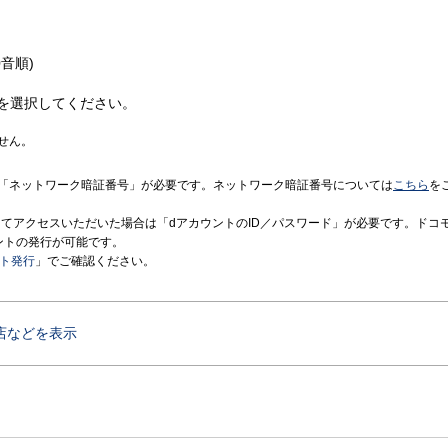
音順)
を選択してください。
せん。
「ネットワーク暗証番号」が必要です。ネットワーク暗証番号については
こちら
を
境にてアクセスいただいた場合は「dアカウントのID／パスワード」が必要です。ドコ
ントの発行が可能です。
ント発行
」でご確認ください。
店などを表示