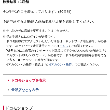
検索結果：1店舗
全1件中1件目を表示しております。(50音順)
予約申込する店舗/購入商品受取り店舗を選択してください。
申し込み後に店舗を変更することはできません。
予約手続きにはログインが必要です。
ドコモ回線にてアクセスいただいた場合は「ネットワーク暗証番号」が必要
です。ネットワーク暗証番号については
こちら
をご確認ください。
Wi-Fiまたはご自宅のインターネット環境にてアクセスいただいた場合は「d
アカウントのID／パスワード」が必要です。ドコモの契約回線をお持ちでな
い方も、dアカウントの発行が可能です。
dアカウントの発行・確認は「
dアカウント発行
」でご確認ください。
ドコモショップを表示
量販店などを表示
ドコモショップ