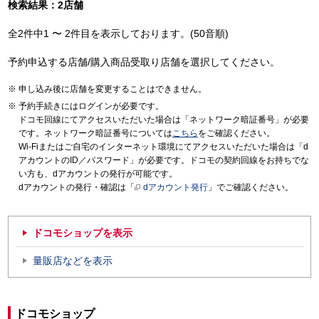
検索結果：2店舗
全2件中1 〜 2件目を表示しております。(50音順)
予約申込する店舗/購入商品受取り店舗を選択してください。
申し込み後に店舗を変更することはできません。
予約手続きにはログインが必要です。
ドコモ回線にてアクセスいただいた場合は「ネットワーク暗証番号」が必要
です。ネットワーク暗証番号については
こちら
をご確認ください。
Wi-Fiまたはご自宅のインターネット環境にてアクセスいただいた場合は「d
アカウントのID／パスワード」が必要です。ドコモの契約回線をお持ちでな
い方も、dアカウントの発行が可能です。
dアカウントの発行・確認は「
dアカウント発行
」でご確認ください。
ドコモショップを表示
量販店などを表示
ドコモショップ