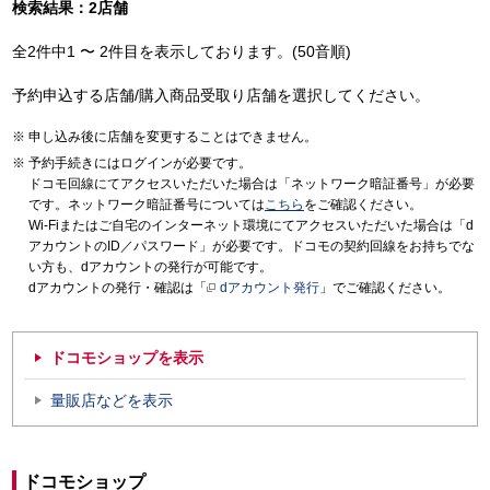
検索結果：2店舗
全2件中1 〜 2件目を表示しております。(50音順)
予約申込する店舗/購入商品受取り店舗を選択してください。
申し込み後に店舗を変更することはできません。
予約手続きにはログインが必要です。
ドコモ回線にてアクセスいただいた場合は「ネットワーク暗証番号」が必要
です。ネットワーク暗証番号については
こちら
をご確認ください。
Wi-Fiまたはご自宅のインターネット環境にてアクセスいただいた場合は「d
アカウントのID／パスワード」が必要です。ドコモの契約回線をお持ちでな
い方も、dアカウントの発行が可能です。
dアカウントの発行・確認は「
dアカウント発行
」でご確認ください。
ドコモショップを表示
量販店などを表示
ドコモショップ