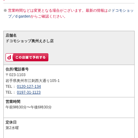
営業時間などは変更となる場合がございます。最新の情報は
ドコモショッ
プ／d garden
からご確認ください。
店舗名
ドコモショップ奥州えさし店
住所/電話番号
〒023-1103
岩手県奥州市江刺西大通り105-1
TEL：
0120-127-134
TEL：
0197-31-1123
営業時間
午前9時30分〜午後6時30分
定休日
第2水曜