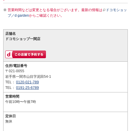
営業時間などは変更となる場合がございます。最新の情報は
ドコモショッ
プ／d garden
からご確認ください。
店舗名
ドコモショップ一関店
住所/電話番号
〒021-0055
岩手県一関市山目字泥田54-1
TEL：
0120-021-789
TEL：
0191-25-6789
営業時間
午前10時〜午後7時
定休日
無休