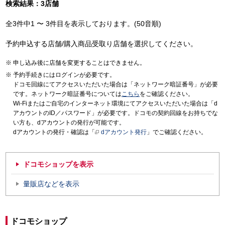
検索結果：3店舗
全3件中1 〜 3件目を表示しております。(50音順)
予約申込する店舗/購入商品受取り店舗を選択してください。
申し込み後に店舗を変更することはできません。
予約手続きにはログインが必要です。
ドコモ回線にてアクセスいただいた場合は「ネットワーク暗証番号」が必要
です。ネットワーク暗証番号については
こちら
をご確認ください。
Wi-Fiまたはご自宅のインターネット環境にてアクセスいただいた場合は「d
アカウントのID／パスワード」が必要です。ドコモの契約回線をお持ちでな
い方も、dアカウントの発行が可能です。
dアカウントの発行・確認は「
dアカウント発行
」でご確認ください。
ドコモショップを表示
量販店などを表示
ドコモショップ