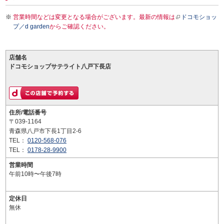
営業時間などは変更となる場合がございます。最新の情報は
ドコモショッ
プ／d garden
からご確認ください。
店舗名
ドコモショップサテライト八戸下長店
住所/電話番号
〒039-1164
青森県八戸市下長1丁目2-6
TEL：
0120-568-076
TEL：
0178-28-9900
営業時間
午前10時〜午後7時
定休日
無休