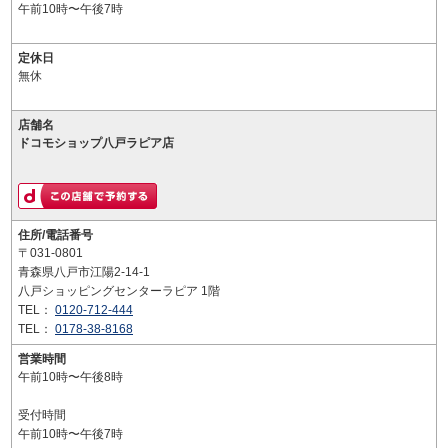
午前10時〜午後7時
定休日
無休
店舗名
ドコモショップ八戸ラピア店
住所/電話番号
〒031-0801
青森県八戸市江陽2-14-1
八戸ショッピングセンターラピア 1階
TEL：
0120-712-444
TEL：
0178-38-8168
営業時間
午前10時〜午後8時
受付時間
午前10時〜午後7時