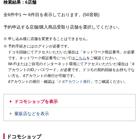
検索結果：6店舗
全6件中1 〜 6件目を表示しております。(50音順)
予約申込する店舗/購入商品受取り店舗を選択してください。
申し込み後に店舗を変更することはできません。
予約手続きにはログインが必要です。
ドコモ回線にてアクセスいただいた場合は「ネットワーク暗証番号」が必要
です。ネットワーク暗証番号については
こちら
をご確認ください。
Wi-Fiまたはご自宅のインターネット環境にてアクセスいただいた場合は「d
アカウントのID／パスワード」が必要です。ドコモの契約回線をお持ちでな
い方も、dアカウントの発行が可能です。
dアカウントの発行・確認は「
dアカウント発行
」でご確認ください。
ドコモショップを表示
量販店などを表示
ドコモショップ