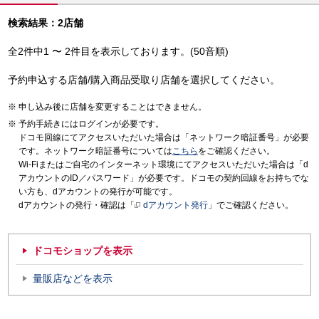
検索結果：2店舗
全2件中1 〜 2件目を表示しております。(50音順)
予約申込する店舗/購入商品受取り店舗を選択してください。
申し込み後に店舗を変更することはできません。
予約手続きにはログインが必要です。
ドコモ回線にてアクセスいただいた場合は「ネットワーク暗証番号」が必要
です。ネットワーク暗証番号については
こちら
をご確認ください。
Wi-Fiまたはご自宅のインターネット環境にてアクセスいただいた場合は「d
アカウントのID／パスワード」が必要です。ドコモの契約回線をお持ちでな
い方も、dアカウントの発行が可能です。
dアカウントの発行・確認は「
dアカウント発行
」でご確認ください。
ドコモショップを表示
量販店などを表示