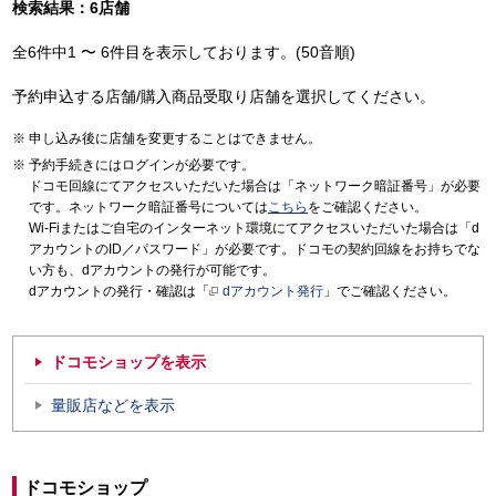
検索結果：6店舗
全6件中1 〜 6件目を表示しております。(50音順)
予約申込する店舗/購入商品受取り店舗を選択してください。
申し込み後に店舗を変更することはできません。
予約手続きにはログインが必要です。
ドコモ回線にてアクセスいただいた場合は「ネットワーク暗証番号」が必要
です。ネットワーク暗証番号については
こちら
をご確認ください。
Wi-Fiまたはご自宅のインターネット環境にてアクセスいただいた場合は「d
アカウントのID／パスワード」が必要です。ドコモの契約回線をお持ちでな
い方も、dアカウントの発行が可能です。
dアカウントの発行・確認は「
dアカウント発行
」でご確認ください。
ドコモショップを表示
量販店などを表示
ドコモショップ