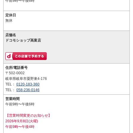
午前9時〜午後6時
定休日
無休
店舗名
ドコモショップ高富店
住所/電話番号
〒502-0002
岐阜県岐阜市粟野東4-176
TEL：
0120-183-360
TEL：
058-236-0146
営業時間
午前9時〜午後6時
【営業時間変更のお知らせ】
2026年9月8日(火曜)
午前9時〜午後4時