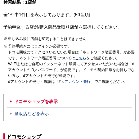
検索結果：1店舗
全1件中1件目を表示しております。(50音順)
予約申込する店舗/購入商品受取り店舗を選択してください。
申し込み後に店舗を変更することはできません。
予約手続きにはログインが必要です。
ドコモ回線にてアクセスいただいた場合は「ネットワーク暗証番号」が必要
です。ネットワーク暗証番号については
こちら
をご確認ください。
Wi-Fiまたはご自宅のインターネット環境にてアクセスいただいた場合は「d
アカウントのID／パスワード」が必要です。ドコモの契約回線をお持ちでな
い方も、dアカウントの発行が可能です。
dアカウントの発行・確認は「
dアカウント発行
」でご確認ください。
ドコモショップを表示
量販店などを表示
ドコモショップ