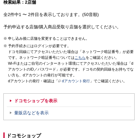
検索結果：2店舗
全2件中1 〜 2件目を表示しております。(50音順)
予約申込する店舗/購入商品受取り店舗を選択してください。
申し込み後に店舗を変更することはできません。
予約手続きにはログインが必要です。
ドコモ回線にてアクセスいただいた場合は「ネットワーク暗証番号」が必要
です。ネットワーク暗証番号については
こちら
をご確認ください。
Wi-Fiまたはご自宅のインターネット環境にてアクセスいただいた場合は「d
アカウントのID／パスワード」が必要です。ドコモの契約回線をお持ちでな
い方も、dアカウントの発行が可能です。
dアカウントの発行・確認は「
dアカウント発行
」でご確認ください。
ドコモショップを表示
量販店などを表示
ドコモショップ