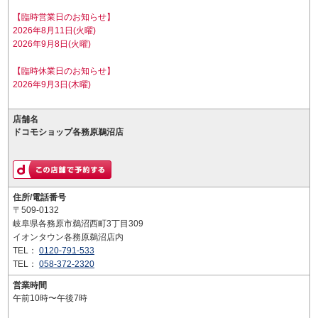
【臨時営業日のお知らせ】
2026年8月11日(火曜)
2026年9月8日(火曜)
【臨時休業日のお知らせ】
2026年9月3日(木曜)
店舗名
ドコモショップ各務原鵜沼店
住所/電話番号
〒509-0132
岐阜県各務原市鵜沼西町3丁目309
イオンタウン各務原鵜沼店内
TEL：
0120-791-533
TEL：
058-372-2320
営業時間
午前10時〜午後7時