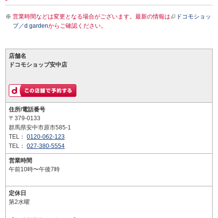
営業時間などは変更となる場合がございます。最新の情報は
ドコモショッ
プ／d garden
からご確認ください。
店舗名
ドコモショップ安中店
住所/電話番号
〒379-0133
群馬県安中市原市585-1
TEL：
0120-062-123
TEL：
027-380-5554
営業時間
午前10時〜午後7時
定休日
第2水曜