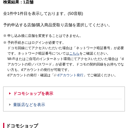
検索結果：1店舗
全1件中1件目を表示しております。(50音順)
予約申込する店舗/購入商品受取り店舗を選択してください。
申し込み後に店舗を変更することはできません。
予約手続きにはログインが必要です。
ドコモ回線にてアクセスいただいた場合は「ネットワーク暗証番号」が必要
です。ネットワーク暗証番号については
こちら
をご確認ください。
Wi-Fiまたはご自宅のインターネット環境にてアクセスいただいた場合は「d
アカウントのID／パスワード」が必要です。ドコモの契約回線をお持ちでな
い方も、dアカウントの発行が可能です。
dアカウントの発行・確認は「
dアカウント発行
」でご確認ください。
ドコモショップを表示
量販店などを表示
ドコモショップ