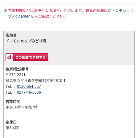
営業時間などは変更となる場合がございます。最新の情報は
ドコモショッ
プ／d garden
からご確認ください。
店舗名
ドコモショップみどり店
住所/電話番号
〒379-2311
群馬県みどり市笠懸町阿左美2810-1
TEL：
0120-554-557
TEL：
0277-46-6006
営業時間
午前10時〜午後7時
定休日
第3木曜