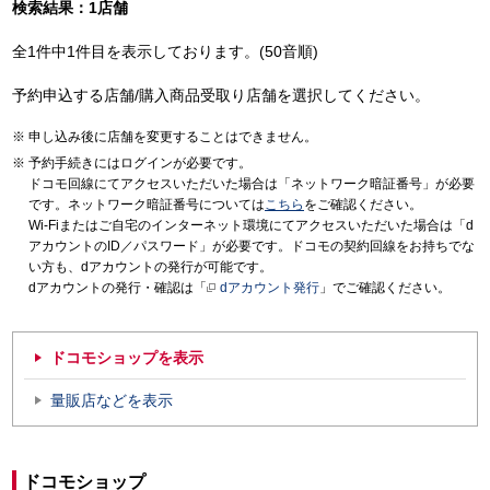
検索結果：1店舗
全1件中1件目を表示しております。(50音順)
予約申込する店舗/購入商品受取り店舗を選択してください。
申し込み後に店舗を変更することはできません。
予約手続きにはログインが必要です。
ドコモ回線にてアクセスいただいた場合は「ネットワーク暗証番号」が必要
です。ネットワーク暗証番号については
こちら
をご確認ください。
Wi-Fiまたはご自宅のインターネット環境にてアクセスいただいた場合は「d
アカウントのID／パスワード」が必要です。ドコモの契約回線をお持ちでな
い方も、dアカウントの発行が可能です。
dアカウントの発行・確認は「
dアカウント発行
」でご確認ください。
ドコモショップを表示
量販店などを表示
ドコモショップ