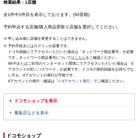
検索結果：1店舗
全1件中1件目を表示しております。(50音順)
予約申込する店舗/購入商品受取り店舗を選択してください。
申し込み後に店舗を変更することはできません。
予約手続きにはログインが必要です。
ドコモ回線にてアクセスいただいた場合は「ネットワーク暗証番号」が必要
です。ネットワーク暗証番号については
こちら
をご確認ください。
Wi-Fiまたはご自宅のインターネット環境にてアクセスいただいた場合は「d
アカウントのID／パスワード」が必要です。ドコモの契約回線をお持ちでな
い方も、dアカウントの発行が可能です。
dアカウントの発行・確認は「
dアカウント発行
」でご確認ください。
ドコモショップを表示
量販店などを表示
ドコモショップ